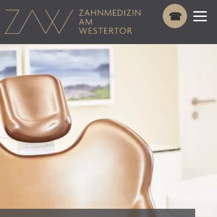
×
☎
TEL
02371 788 682-0
TERMINE ONLINE BUCHEN
WILLKOMMEN
DANIEL HESSE
PRAXIS
KONTAKT
ZAHNMEDIZIN
ZAHNERSATZ